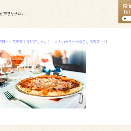
が得意なサロン。
四日市の美容室｜髪結家なかむら 大人のカラーが得意な美容室
> 11