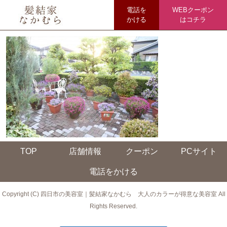
電話を
WEBクーポン
かける
はコチラ
TOP
店舗情報
クーポン
PCサイト
電話をかける
Copyright (C) 四日市の美容室｜髪結家なかむら 大人のカラーが得意な美容室 All
Rights Reserved.