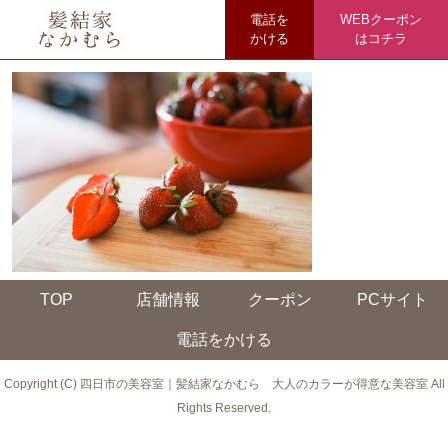
電話を
WEBクーポン
かける
はコチラ
TOP
店舗情報
クーポン
PCサイト
電話をかける
Copyright (C) 四日市の美容室｜髪結家なかむら 大人のカラーが得意な美容室 All
Rights Reserved.