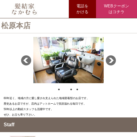
電話を
WEBクーポン
かける
はコチラ
松原本店
●
●
●
●
60年近く、地域の方に愛し愛され支えられた地域密着型のお店です。
歴史あるお店ですが、店内はアットホームで笑顔溢れる毎日です。
50年以上の勤続スタッフも活躍中です。
ぜひ、お立ち寄り下さい。
Staff